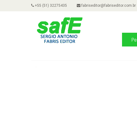
+55 (51) 32275435
fabriseditor@fabriseditor.com.br