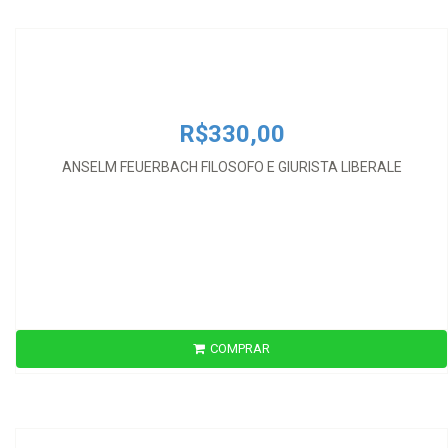
ANSELM FEUERBACH FILOSOFO E GIURISTA LIBERALE
R$330,00
ANSELM FEUERBACH FILOSOFO E GIURISTA LIBERALE
COMPRAR
R$2.100,00
ANUARIO DE FILOSOFÍA JURÍDICA Y SOCIAL