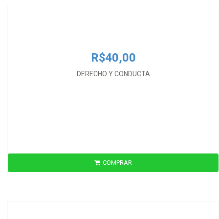
R$40,00
DERECHO Y CONDUCTA
COMPRAR
R$83,00
DEVER JURÍDICO E TEORIA REALISTA DO DIREITO