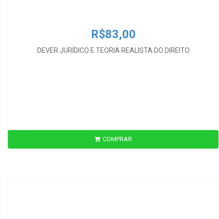
R$83,00
DEVER JURÍDICO E TEORIA REALISTA DO DIREITO
COMPRAR
R$930,00
DIALOGUE,DIALECTIQUE EN PHILOSOPHIE ET EN DROIT