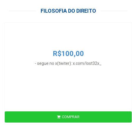
R$100,00
FILOSOFIA DO DIREITO
- segue no x(twiter): x.com/lost32x_
R$100,00
- segue no x(twiter): x.com/lost32x_
COMPRAR
R$330,00