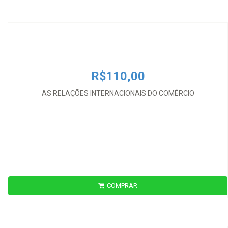
AS RELAÇÕES INTERNACIONAIS DO COMÉRCIO
R$110,00
AS RELAÇÕES INTERNACIONAIS DO COMÉRCIO
COMPRAR
R$145,00
BARREIRAS NÃO TARIFÁRIAS NO COMÉRCIO INTERNACIONAL E DIR.
AO