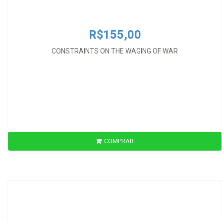
R$155,00
CONSTRAINTS ON THE WAGING OF WAR
COMPRAR
R$87,00
CONTEMPORARY INTERNATIONAL THEORY AND THE BEHAVIOUR
OF STATE