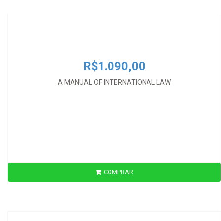
A MANUAL OF INTERNATIONAL LAW
R$1.090,00
A MANUAL OF INTERNATIONAL LAW
COMPRAR
R$90,00
A NOVA ORDEM MUNDIAL E OS CONFLITOS ARMADOS