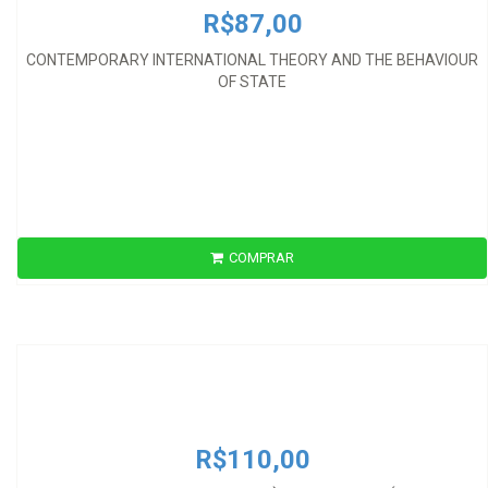
R$87,00
CONTEMPORARY INTERNATIONAL THEORY AND THE BEHAVIOUR
OF STATE
COMPRAR
R$110,00
CONTRATOS INTERNACIONAIS À LUZ DOS PRINCÍPIOS DO
UNIDROIT/04
R$110,00