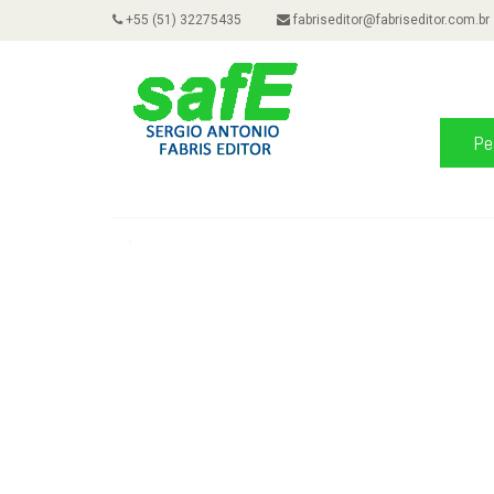
+55 (51) 32275435
fabriseditor@fabriseditor.com.br