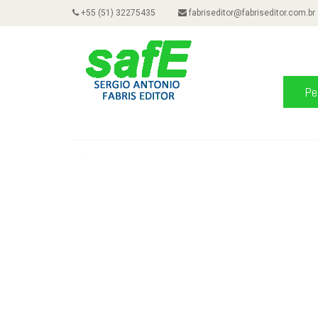
+55 (51) 32275435
fabriseditor@fabriseditor.com.br