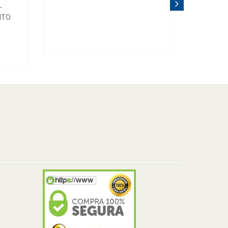
-
ITO