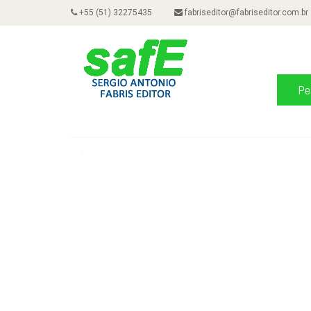
+55 (51) 32275435
fabriseditor@fabriseditor.com.br