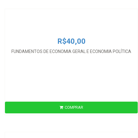
FUNDAMENTOS DE ECONOMIA GERAL E ECONOMIA POLÍTICA
R$40,00
FUNDAMENTOS DE ECONOMIA GERAL E ECONOMIA POLÍTICA
COMPRAR
R$255,00
INTRODUCCIÓN A LA CIENCIA ECONÓMICA CONTEMPORANEA