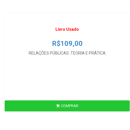
RELAÇÕES PÚBLICAS: TEORIA E PRÁTICA
Livro Usado
R$109,00
RELAÇÕES PÚBLICAS: TEORIA E PRÁTICA
Livro Usado
COMPRAR
R$354,00
TRAITÉ DE DROIT PUBLIC BELGE - FASCICULO I E II