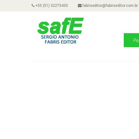
+55 (51) 32275435
fabriseditor@fabriseditor.com.br