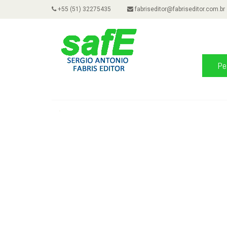
+55 (51) 32275435
fabriseditor@fabriseditor.com.br