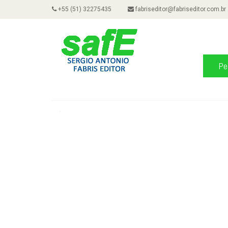
+55 (51) 32275435
fabriseditor@fabriseditor.com.br