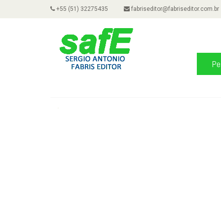
+55 (51) 32275435
fabriseditor@fabriseditor.com.br